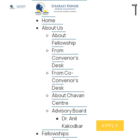
Home
About Us
About
Fellowship
From
Convenor's
Desk
From Co-
Convenor's
Desk
About Chavan
Centre
Advisory Board
Dr. Anil
APPLY
Kakodkar
Fellowships