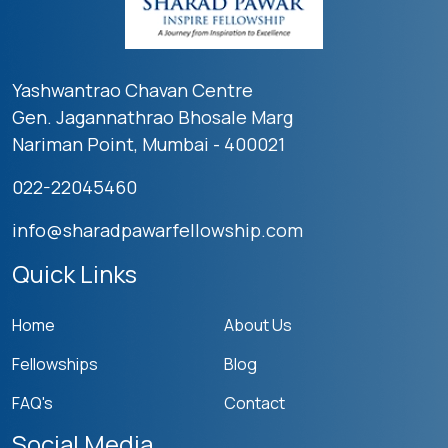
Yashwantrao Chavan Centre
Gen. Jagannathrao Bhosale Marg
Nariman Point, Mumbai - 400021
022-22045460
info@sharadpawarfellowship.com
Quick Links
Home
About Us
Fellowships
Blog
FAQ's
Contact
Social Media