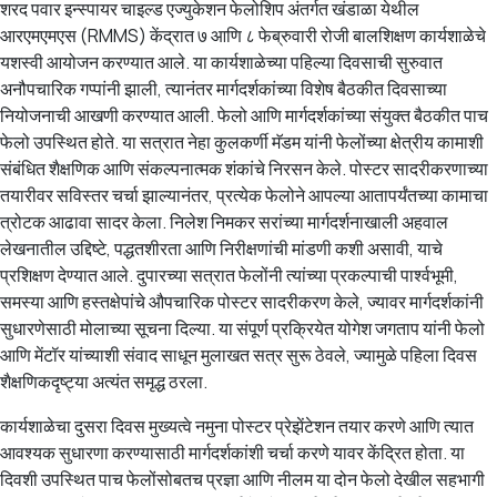
शरद पवार इन्स्पायर चाइल्ड एज्युकेशन फेलोशिप अंतर्गत खंडाळा येथील
आरएमएमएस (RMMS) केंद्रात ७ आणि ८ फेब्रुवारी रोजी बालशिक्षण कार्यशाळेचे
यशस्वी आयोजन करण्यात आले. या कार्यशाळेच्या पहिल्या दिवसाची सुरुवात
अनौपचारिक गप्पांनी झाली, त्यानंतर मार्गदर्शकांच्या विशेष बैठकीत दिवसाच्या
नियोजनाची आखणी करण्यात आली. फेलो आणि मार्गदर्शकांच्या संयुक्त बैठकीत पाच
फेलो उपस्थित होते. या सत्रात नेहा कुलकर्णी मॅडम यांनी फेलोंच्या क्षेत्रीय कामाशी
संबंधित शैक्षणिक आणि संकल्पनात्मक शंकांचे निरसन केले. पोस्टर सादरीकरणाच्या
तयारीवर सविस्तर चर्चा झाल्यानंतर, प्रत्येक फेलोने आपल्या आतापर्यंतच्या कामाचा
त्रोटक आढावा सादर केला. निलेश निमकर सरांच्या मार्गदर्शनाखाली अहवाल
लेखनातील उद्दिष्टे, पद्धतशीरता आणि निरीक्षणांची मांडणी कशी असावी, याचे
प्रशिक्षण देण्यात आले. दुपारच्या सत्रात फेलोंनी त्यांच्या प्रकल्पाची पार्श्वभूमी,
समस्या आणि हस्तक्षेपांचे औपचारिक पोस्टर सादरीकरण केले, ज्यावर मार्गदर्शकांनी
सुधारणेसाठी मोलाच्या सूचना दिल्या. या संपूर्ण प्रक्रियेत योगेश जगताप यांनी फेलो
आणि मेंटॉर यांच्याशी संवाद साधून मुलाखत सत्र सुरू ठेवले, ज्यामुळे पहिला दिवस
शैक्षणिकदृष्ट्या अत्यंत समृद्ध ठरला.
कार्यशाळेचा दुसरा दिवस मुख्यत्वे नमुना पोस्टर प्रेझेंटेशन तयार करणे आणि त्यात
आवश्यक सुधारणा करण्यासाठी मार्गदर्शकांशी चर्चा करणे यावर केंद्रित होता. या
दिवशी उपस्थित पाच फेलोंसोबतच प्रज्ञा आणि नीलम या दोन फेलो देखील सहभागी