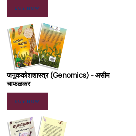
BUY NOW
जनुककोशशास्त्र (Genomics) - असीम
चाफळकर
BUY NOW