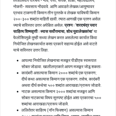
तपशीलवार परिचय - नाव, पत्ता, संपर्क, शाळा, महाविद्यालय,
नोकरी- व्यवसाय नोंदवावे. आणि आवडते लेखक/आयुष्यावर
प्रभाव टाकणारी किमान तीन पुस्तके व लेखक याविषयी किमान
२००-३०० शब्दांत माहिती द्यावी. त्यात आणखी एक प्रश्न असेल
ज्याचे सविस्तर उत्तर अपेक्षित असेल.
प्रश्न : ‘शरदचंद्र पवार
साहित्य शिष्यवृत्ती : ध्यास सर्वोत्तमाचा, शोध युवालेखकांचा’
या
फेलोशिपमुळे तुम्ही सध्या लेखन करत असलेल्या कार्यात किंवा
नियोजित लेखनकार्यात कशा प्रकारे सहाय्य होईल असे वाटते
याचे सविस्तर उत्तर लिहा.
आपल्या नियोजित लेखनाचा मजकूर पीडीएफ स्वरूपात
सोबत जोडावा. खालीलप्रकारे आपण मजकूर जोडू शकता:
कादंबरी असल्यास किमान २००० शब्दांचे एक प्रकरण;
दीर्घ कथा असल्यास किमान एक प्रकरण. तसेच, कादंबरी
अथवा दीर्घ कथेचा ५०० शब्दांत आराखडा/प्रारूप जोडावे.
नाटक असल्यास किमान २००० शब्दांचा मजकूर आणि
सोबत नाटकाचा विषय सुस्पष्ट होईल अशा प्रकारचा ५००
शब्दांचा आराखडा/प्रारूप जोडावे.
ललितेतर साहित्य (नॉन फिक्शन) असल्यास किमान