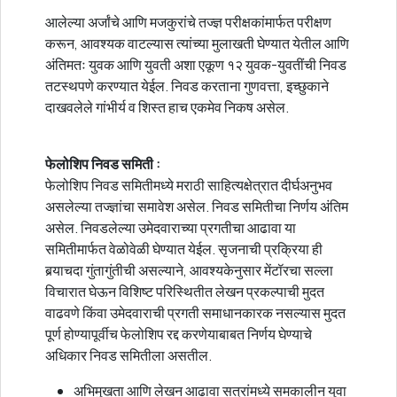
आलेल्या अर्जांचे आणि मजकुरांचे तज्ज्ञ परीक्षकांमार्फत परीक्षण
करून, आवश्यक वाटल्यास त्यांच्या मुलाखती घेण्यात येतील आणि
अंतिमतः युवक आणि युवती अशा एकूण १२ युवक-युवतींची निवड
तटस्थपणे करण्यात येईल. निवड करताना गुणवत्ता, इच्छुकाने
दाखवलेले गांभीर्य व शिस्त हाच एकमेव निकष असेल.
फेलोशिप निवड समिती :
फेलोशिप निवड समितीमध्ये मराठी साहित्यक्षेत्रात दीर्घअनुभव
असलेल्या तज्ज्ञांचा समावेश असेल. निवड समितीचा निर्णय अंतिम
असेल. निवडलेल्या उमेदवाराच्या प्रगतीचा आढावा या
समितीमार्फत वेळोवेळी घेण्यात येईल. सृजनाची प्रक्रिया ही
बर्‍याचदा गुंतागुंतीची असल्याने, आवश्यकेनुसार मेंटॉरचा सल्ला
विचारात घेऊन विशिष्ट परिस्थितीत लेखन प्रकल्पाची मुदत
वाढवणे किंवा उमेदवाराची प्रगती समाधानकारक नसल्यास मुदत
पूर्ण होण्यापूर्वीच फेलोशिप रद्द करणेयाबाबत निर्णय घेण्याचे
अधिकार निवड समितीला असतील.
अभिमुखता आणि लेखन आढावा सत्रांमध्ये समकालीन युवा