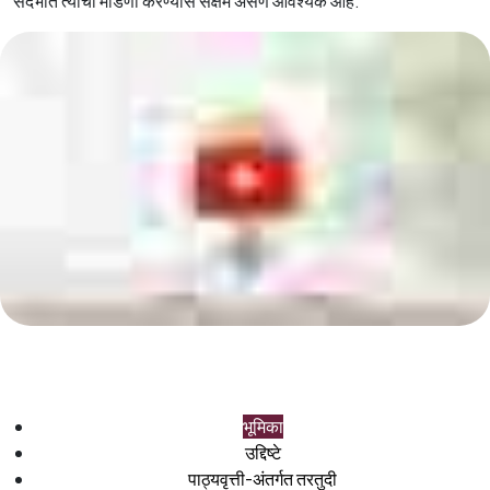
संदर्भात त्याची मांडणी करण्यास सक्षम असणे आवश्यक आहे.
भूमिका
उद्दिष्टे
पाठ्यवृत्ती-अंतर्गत तरतुदी