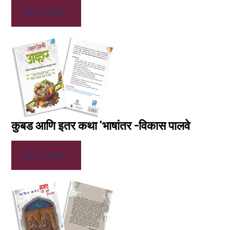
BUY NOW
कुबड आणि इतर कथा 'भाषांतर -विकास पालवे
BUY NOW