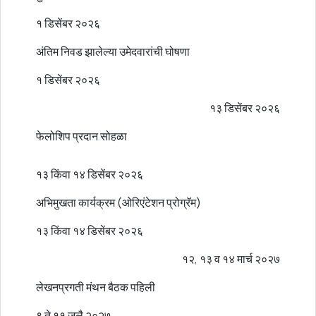
१ डिसेंबर २०२६
अंतिम निवड झालेल्या उमेदवारांची घोषणा
१ डिसेंबर २०२६
१३ डिसेंबर २०२६
फेलोशिप प्रदान सोहळा
१३ किंवा १४ डिसेंबर २०२६
अभिमुखता कार्यक्रम (ओरिएंटेशन प्रोग्रॅम)
१३ किंवा १४ डिसेंबर २०२६
१२, १३ व १४ मार्च २०२७
लेखनप्रगती मंथन बैठक पहिली
९ ते ११ जुलै २०२७