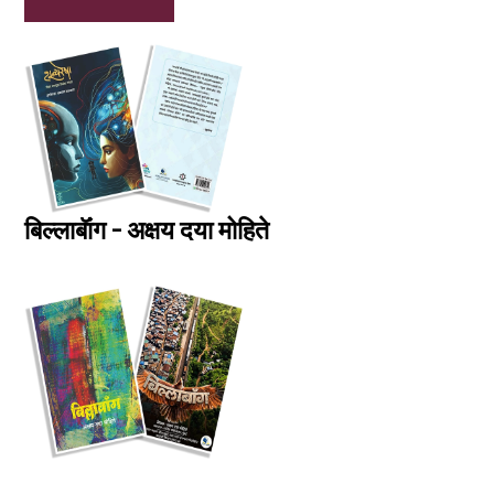
बिल्लाबॅांग - अक्षय दया मोहिते