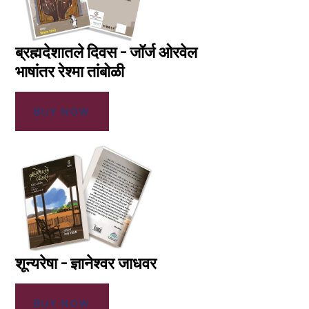
ब्रह्मदेशातले दिवस - जॉर्ज ओरवेल
भाषांतर रेश्मा तांबोळी
BUY NOW
शून्यरेषा - ज्ञानेश्वर जाधवर
BUY NOW