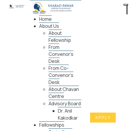
Home
About Us
About
Fellowship
From
Convenor's
Desk
From Co-
Convenor's
Desk
About Chavan
Centre
Advisory Board
Dr. Anil
APPLY
Kakodkar
Fellowships