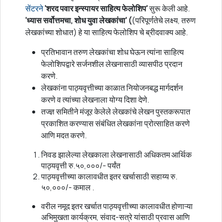
सेंटरने
'शरद पवार इन्स्पायर साहित्य फेलोशिप'
सुरू केली आहे.
'ध्यास सर्वोत्तमचा, शोध युवा लेखकांचा' (
(परिपूर्णतेचे लक्ष्य, तरुण
लेखकांच्या शोधात) हे या साहित्य फेलोशिप चे ब्रीदवाक्य आहे.
प्रतिभावान तरुण लेखकांचा शोध घेऊन त्यांना साहित्य
फेलोशिपद्वारे सर्जनशील लेखनासाठी व्यासपीठ प्रदान
करणे.
लेखकांना पाठ्यवृत्तीच्या काळात नियोजनबद्ध मार्गदर्शन
करणे व त्यांच्या लेखनाला योग्य दिशा देणे.
तज्ज्ञ समितीने मंजूर केलेले लेखकांचे लेखन पुस्तकरूपात
प्रकाशित करण्यास संबंधित लेखकांना प्रोत्साहित करणे
आणि मदत करणे.
निवड झालेल्या लेखकाला लेखनासाठी अधिकतम आर्थिक
पाठ्यवृत्ती रु.५०,०००/- पर्यंत
पाठ्यवृत्तीच्या कालावधीत इतर खर्चासाठी सहाय्य रु.
५०,०००/- कमाल .
वरील नमूद इतर खर्चात पाठ्यवृत्तीच्या कालावधीत होणाऱ्या
अभिमुखता कार्यक्रम, संवाद-सत्रे यांसाठी प्रवास आणि