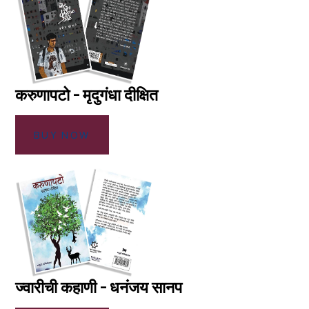
करुणापटो - मृदुगंधा दीक्षित
BUY NOW
ज्वारीची कहाणी - धनंजय सानप