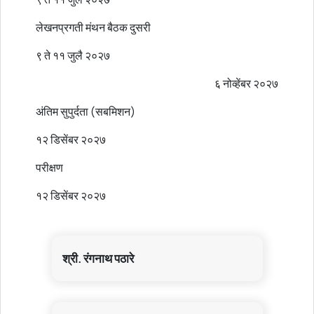
लेखनप्रगती मंथन बैठक दुसरी
९ ते ११ जुलै २०२७
६ नोव्हेंबर २०२७
अंतिम सुपुर्दता (सबमिशन)
१२ डिसेंबर २०२७
परीक्षण
१२ डिसेंबर २०२७
श्री. रंगनाथ पठारे