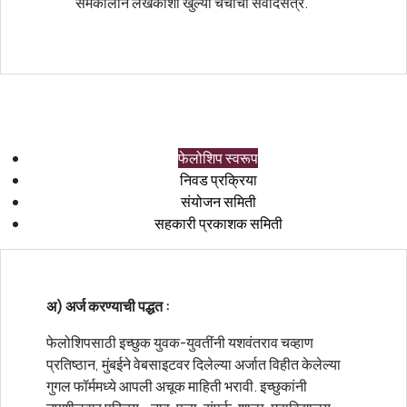
समकालीन लेखकांशी खुल्या चर्चांची संवादसत्रे.
फेलोशिप स्वरूप
निवड प्रक्रिया
संयोजन समिती
सहकारी प्रकाशक समिती
अ) अर्ज करण्याची पद्धत :
फेलोशिपसाठी इच्छुक युवक-युवतींनी यशवंतराव चव्हाण
प्रतिष्ठान, मुंबईने वेबसाइटवर दिलेल्या अर्जात विहीत केलेल्या
गुगल फॉर्ममध्ये आपली अचूक माहिती भरावी. इच्छुकांनी